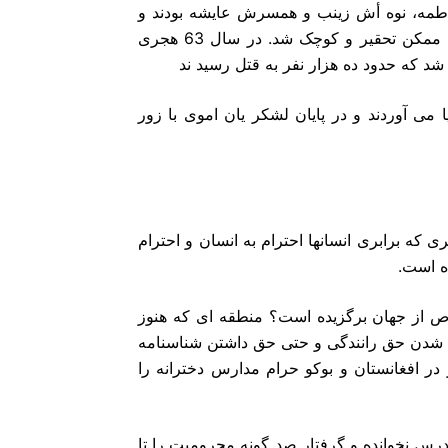
روش‌هاى آنان، به حق یا به ناحق، انتقاد و اعتراض کنند دخترش فاطمه، نوه أش‎ ‎زینب و همسرش عایشه بودند و
پس از آن زن بار دیگر زیر سلطه مردسالاران قرار‏‎ ‎گرفت و تا حد ممکن تحقیر و کوچک شد. در سال 63 هجرى
و به‎ هزاران زن تجاوز شد و تا مدت‌ها زنان فرزند بدون پدر به دنیا مى آوردند و در پایان‎ ‎لشکر یان اموى با زور
مى توان فهمید که چرا در آئین حج آن جلوه‌هاى شکوهمند حقوق بشرى که برابرى انسانها احترام به انسان‎ ‎و احترام
است‏‎.
‎و بهتر مى توان فهمید که چرا خداوند خانه کعبه را در این نقطه خاص از جهان بر‎گزیده است؟ منطقه اى که هنوز
قطه از جهان حق انتخاب‎ ‎کردن و انتخاب شدن حق رانندگى و حتى حق داشتن شناسنامه
ندارد! و بهتر مى‌توان‏‎ فهمید که چرا آموزش یافتگان این طرز تفکر در افغانستان و بوکو حرام مدارس دختر‎انه را
زه مى دهند تا دخترى درس نخوانده و گرفتار صد گونه محرومیت را تا