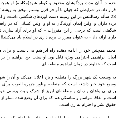
خدمات آنان مدت بردگیشان محدود و کوتاه شود(مکاتبه) او همچنین
قرار داد. در شرایطى که جهان تا أواخر قرن بیستم موفق به ریشه 
23 سأله رسالتتش در این زمینه دست آورد‌هاى شگفتى داشت و ا
برده داران و اولین إیمان آورندگان به او و اولین کسانى که در ر
شگفتى است که برخى از این مقررات – که او براى آزاد سازى تدر
دارى ارائه داد – به عنوان مقررات برده دارى در اسلام یاد مى‌کنند!!
محمد همچنین خود را ادامه د
است که خداوند در زمان ابراهیم منطقه اى
به وسعت یک شهر بزرگ را منطقه و یژه ‎
وسیع خود خبر
حقوق بشر و احترام به زن است‎.