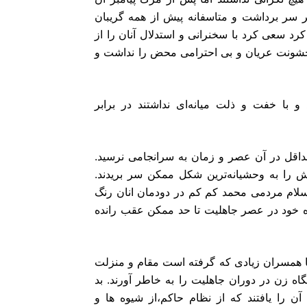
گرایانه خیلى زود بار دیگر سر برداشت و متاسفانه پیش از همه گریبان
دخترش‎ ‎را گرفت. زهرا تنها دختر پیامبر در ابتدا مقابله و ایستادگى کرد سعى کرد با‎ ‎سخنرانى و استدلال آنان را از
خشونت عریان و بى احترامى محض را نداشت و
و با خفت و ذلت میانه‌اى نداشتند در برابر
‎متأسفانه این مقاومت‌ها حداقل در آن عصر و زمان به سرانجامى نرسید.
دخترش را اسیر‎ ‎کردند و او را در میان شهر‌ها چرخانیدند! و پسرش را به وحشیانه‌ترین شکل ممکن سر‎ ‎بریدند.
بنى‌امیه رقابت‌هاى قبیله اى عصر جاهلیت را بار دیگر زنده کرد و اسلام مر‎دمى محمد کم کم در دودمان انان رنگ
ان با زور، به خصوص در‎ ‎حجاز به جایگاه خود در عصر جاهلیت تا حد ممکن عقب رانده
‎برخى به پیامبر اسلام ایراد مى‌گیرند که باوضع برخى از مقررات و با همسران‎ ‎زیادى که گرفته است مقام و منزلت
ن قبل از هر چیز ‎لازم است که جایگاه زن در دوران جاهلیت را به خاطر آورند. بد
نیست بدانند تنها‎ ‎زنانى که پس از پیامبر اسلام جرأت و جسارت آن را یافتند که از نظام حاکم،از شیوه‎ ‎ها و