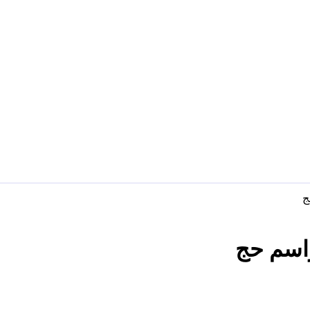
ج
اسم حج