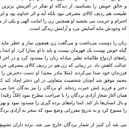
و خالق خویش را بشناسید. از دیدگاه او تفکر در آفرینش برترین ع
طبیعت هم ردیف کالاى مصرفى نبود بلکه آیه و اثر خداوند بود و این
احترام و حرمت مى بخشید او همچنین زن را امانت الهى و یکى از م
که وجودش مایه آسایش مرد و آرامش زندگى است.
زنان را دوست مى‌داشت و مى‌گفت زن همچون نماز و عطر مای
گیاه خوش بوست یک قهرمان نیست و باید با او مدارا کرد. او ابتد
راه‌هاى ازدواج ظالمانه نظیر مبادله زنان را مسدود کرد و در اخر 
عدالت کاهش داد. در زمانى که زن هم در ردیف کالاى مصرفى خرید 
فرزندان خود صدا مى‌کردند (مثلا مادر مجید) او دست دخترش را م
محمد موفق شد آنچنان شخصیت متفاوتى در این دختر ایجاد کند که
دختر و فرزند إنش حیرت زده‌اند. او بردگان را نیز بندگان خدا مى‌
همان آغاز شعار آزادى بردگان را با صراحت مطرح نمود (فَکُّ رَقَبَه
و بال انسان‌ها باز کند. ابتدا راه‌هاى برده گیرى را مسدود نمود و
را ممنوع کرد و به تدریج مقرراتى وضع نمود که منجر به آزادى بر
مى شد آن کنیز از شمار بردگان خارج مى شد. برده داران تشویق شدن