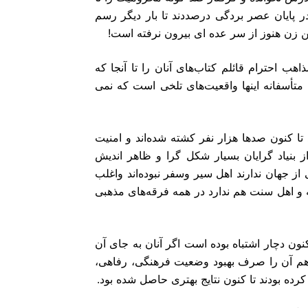
‎من تعصب مذهبى و فرقه اى خاصى ندارم، براى تمامى أدیان و مذاهب احترام‏‎ ‎قائلم کتاب‌هاى آنان را تا آنجا که
جا که حرف حقى ‎باشد مى‌پذیرم اما متأسفانه اینها واقعیت‌هاى تلخى است که نمى
‎بابت این تفکرات مردسالارانه که بى جهت نام اسلام بر آن نهاده‌اند تا کنون‎ صدها هزار نفر کشته شده‌اند و امنیت
است. باید توجه‎ ‎داشت که برخى از بنیاد گرایان بسیار شکل گرا و ظاهر اندیش
اخت صحیحى از جهان ندارند اهل سیر وسفر نبوده‌اند واغلب
از‎ ‎خانواده‌هایى با مادر کم سواد یا بى سواد هستند، ارتباطى به شیعه و اهل سنت هم‎ ‎ندارد در همه فرقه‌هاى مذهبى
‎و البته نباید اغماض کرد که جامعه جهانى نیز در شناخت ریشه‌ها تا کنون دچار‎ ‎اشتباه بوده است اگر آنان به جاى آن
البان‏‎ ‎ریختند به اندازه یک دهم آن را صرف بهبود وضعیت فرهنگى، رفاهى،