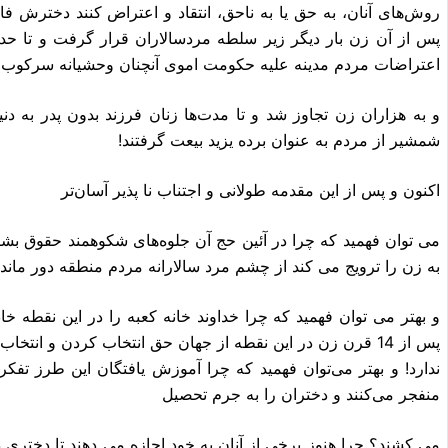
اعتراضات مردم مدینه علیه‎ ‎حکومت اموى آنچنان وحشیانه سرکوب شد که حدود ده هزار نفر به قتل رسید ند
شمشیر از مردم به عنوان برده یزید بیعت گرفتند! ‏‎
به زن را ترویج مى کند از چشم مرد سالارانه مردم منطقه دور مانده 
پس از 14 قرن زن در این ن
منفجر مى‌کنند و دختران را به جرم تحصیل
مى کشند؟ چرا هنوز برخى از آنان‎ ‎به خود اجا