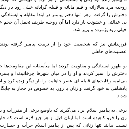
روحیه مرد سالارانه و قیم مابانه و‎ ‎قبیله 
بى عدالتى و خشونت باز دارد اما آن روحیه ظریف تحمل آن حجم 
خیلى زود پژمرده و پرپر شد‎.
‎فرزندانش نیز که شخصیت خود را از تربیت پیامبر گرفته بودند 
عصبیت‌هاى جاهلى
نو ظهور ایستادگى و مقاومت کردند اما ‎
پادشاهى به خود گرفت و زن
شدند‎.
زن را فرو کاهیده است اما اینا