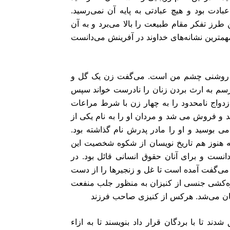
بادت بود و هیچ عبادتى به پایه آن نمى‌رسید.
 طرز تفکر مقام طبیعت را بالا مى‌برد و به آن
همترین نشانه‌هاى خداوند در آفرینش مى‌دانست
ه روشنى چشم من است. مى‌گفت زن یک گل و
ا رسم به ارث بردن زنان را نادرست خواند سپس
ازدواج نامحدود را به چهار زن با شرط مراعات
و فروش مى شد و مردان او را به نام یکى از
ى بوسید و او را مادر پدرش نام گذاشته بود.
 هنوز هم تاریخ ‌نویسان از شکوه شخصیت این
دانست و براى آنان حقوق انسانى قائل بود. در
) مى‌گفت آمده است تا غل و زنجیر‌ها را از دست
 بهره‌کشى جنسى از کنیزان به منظور جلب منفعت
دگان مى‌شد. هرکس از کنیزى صاحب فرزند
د تا با بردگان قرار داد بنویسند تا به ازاء