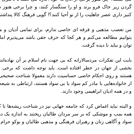
بتوانیم مطالعه مى‌کنم و هر ک
توان و نباید نا‎ دیده گرفت‎.
بخشى از جهان در خطر افتاده 
هستند و روى احکام خاصى‎ حساسیت دارند معمولا شن
و در همه ادیان ابراهیمى وجود دارند‎.
همه بمب و موشکى که بر سر مردان ط
سواد و آگاهى ‎زنان و رهبران فرهنگى و مذهبى طالبان و بوکو حرام کرده بودند تا کنون نتایج‎ ‎بهترى حاصل شده بود‎.