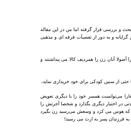
حث و بررسى قرار گرفته اما من در این مقاله
گرایانه و به دور از تعصبآت فرقه اى و مذهبى
ا أصولا آنان زن را همردیف کالا مى پنداشتند و
حتى از سنین کودکى براى خود خریدارى نماید،
ار) مى‌توانست همسر خود را با دیگرى تعویض
تى در اختیار دیگرى بگذارد و شخصا أجرتش را
داد که هوس مى کرد و وسعش مى‌رسید زن بگیرد
ه فرزندان پسر به ارث مى رسید!