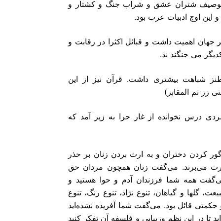
جز توصیف شتران عشق و شراب جنگ و کشتار و
و این اوج ادبیات عرب بود.
ر جهان اهمیت داشت و قبائل اکثرا در رقابت و
دیگر مى جنگند ند.
طنز شباهت بیشترى داشت. قرآن نیز از این
ى زر تم المقابر)
ردى درس نخوانده از غار حرا به زیر آمد که
گور کردن دختران و به ارث بردن زنان بر حذر
 ارث مى‌برند. مى‌گفت زنان همچون مردان حق
ى‌گفت همه شما فرزندان آدم و حوا هستید و
ت، گلها و گیاهان، تنوع نژاد، تنوع رنگ، تنوع
 حکمتى قائل بود. مى‌گفت شما آفریده نشده‌اید
ید تا در این نظم وزیبایی و فلسفه آن تفکر کنید