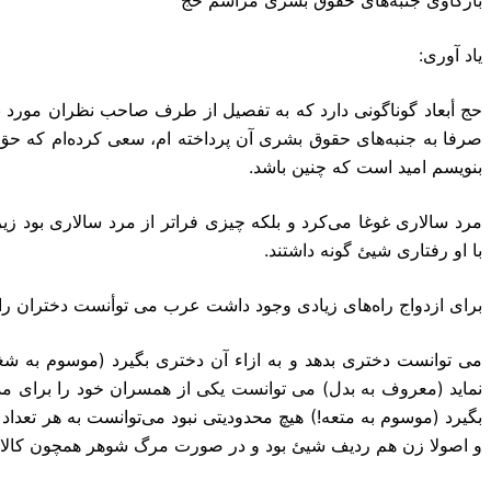
یاد آورى:
حج أبعاد گوناگونى دارد که به تفصیل از طرف صاحب نظران مورد ب
صرفا به جنبه‌هاى حقوق بشرى آن پرداخته ام، سعى کرده‌ام که حق 
بنویسم امید است که چنین باشد.
‏مرد سالارى غوغا مى‌کرد و بلکه چیزى فراتر از مرد سالارى بود زیر
با او رفتارى شیئ گونه داشتند.
براى ازدواج راه‌هاى زیادى وجود داشت عرب مى توأنست دختران را 
مى توانست دخترى بدهد و به ازاء آن دخترى بگیرد (موسوم به شغ
نماید (معروف به بدل) مى توانست یکى از همسران خود را براى مد
بگیرد (موسوم به متعه!) هیچ محدودیتى نبود مى‌توانست به هر تع
و اصولا زن هم ردیف شیئ بود و در صورت مرگ شوهر همچون کالا ب