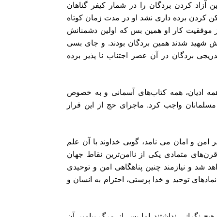
 آزاد کردن بردگان را در شمار کیفر گنا‌هان
کن کردن برده دارى نشد او در مدت زمان کوتاه
ز موفقیت کار او همین بس که اولین دشمنانش
اهش شهید شدند همین بردگان بودند. و جاى بسى
یجى بردگان در آن عصر اجتناب نا پذیر برده
هنده راه ابراهیم مى‌‎دانست و براى همه ادیان، همه کتاب‌هاى آسمانى و به خصوص
ادیان ابراهیمى احترامى‏‎ ‎ویژه قابل بود. او سنت حج ابراهیم را بر مسلمانان واجب کرد. ماجراى حج از این ‎قرار
اعلان مى‌کند و آن را شهر امن و امان مى نامد، گویى خداوند با آن علم
‎ ‎داشته است که منطقه پهناور جزیره العرب‎ ‎براًى قرن‌هاى متمادی یکى از ناامن‌ترین نقاط جهان
براى بى پناهان و زنان و منطقه‌اى لبریز از شرک و بت پرستى خواهد شد و نیازمند چنین پناهگاهى امن و‎ ‎توحیدى
است و اتفاقا مراسم و مناسکى هم که براى آن وضع شده مملو از نماد‌هاى توحید‏‎ ‎و خدا پرستى، احترام به انسان و
‎تا پیامبر زنده بود زنان و مسلمانان از هر نژاد و قبیله‌اى که بودند هیچ‎ ‎نگرانى نداشتند اما پس از مرگ پیامبر آن