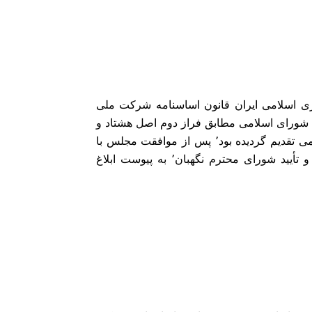
 (123 (قانون اساسی جمهوری اسلامی ایران قانون اساسنامه شرکت ملی
13 کمیسیون انرژی مجلس شورای اسلامی مطابق فراز دوم اصل هشتاد و
پنجم (85 (قانون اساسی که با عنوان طرح به مجلس شورای اسلامی تقدیم گردیده بود٬ پس از موافقت مجلس با
تصویب دائمی آن در جلسه علنی روز سه شنبه مورخ 1394/5/6 و تأیید شورای محترم نگهبان٬ به پیوست ابلاغ