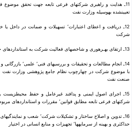
11ـ هدایت و راهبری شرکتهای فرعی تابعه جهت تحقق موضوع ف
تعیینشده بهوسیله وزارت نفت
12ـ دریافت و اعطای اعتبارات٬ تسهیلات و ضما
شرکت
13ـ ارتقای بهـرهوری و شاخصهای فعالیت شرکت به استانداردهای جهانی و بالاتر از آن
14ـ انجام مطالعات و 
با موضوع شرکت در چهارچوب نظام جامع پژوهشی وزارت نفت با 
صنعت نفت
15ـ اجرای اصول ایمنی و پدافند غیرعامل و حفظ محیطزیست
شرکتهای فرعی تابعه مطابق قوانین٬ مقررات و استانداردهای مربوط
16ـ تدوین و اصلاح ساختار و تشکی
حداکثری و بهینه از سرمایهها٬ تجهیزات و منابع انسانی در اختیار