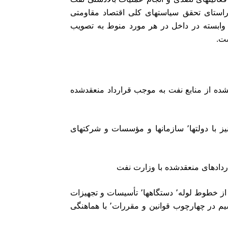
راستای تحقق سیاستهای کلی اقتصاد مقاومتی
 وابسته در داخل در هر مورد منوط به تصویب
ت.
 بهرهبرداری صیانتشده از منابع نفت به موجب قرارداد منعقدشده
2ـ انعقاد قرارداد با اشخاص حقیقی و حقوقی داخلی و خارجی و نیز با دولتها٬ سازمانها و مؤسسات و شرکتهای
4ـ خرید٬ اجاره٬ تأسیس٬ تکمیل٬ توسعه ٬ نگهداری٬ تعمیر و حفاظت از خطوط لوله٬ دستگاهها٬ تأسیسات و تجهیزات
ارتباطات لازم از جمله برقراری سرویسهای مخابراتی با سیم و بیسیم در چهارچوب قوانین و مقررات٬ با هماهنگی