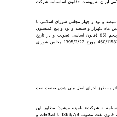
می ایران به پیوست «قانون اساسنامه شرکت
سیصد و نود و چهار مجلس شورای اسلامی با
 ماه یکهزار و سیصد و نود و پنج کمیسیون
انرژی مجلس شورای اسلامی مطابق فراز دوم اصل هشتاد و پنجم (85 (قانون اساسی تصویب و در تاریخ
1395/2/22 به تأیید شورای نگهبان رسیده و طی نامه شماره 450/11582 مورخ 1395/2/27 مجلس شورای
ی دائر به طرز اجرای اصل ملی شدن صنعت نفت
مصوب 1330/2/9 تأسیس شده است و از این پس در این اساسنامه « شرکت» نامیده میشود٬ مطابق این
اساسنامه و با رعایت قوانین و مقررات حاکم بر شرکت از جمله قانون نفت مصوب 1366/7/9 با اصلاحات و