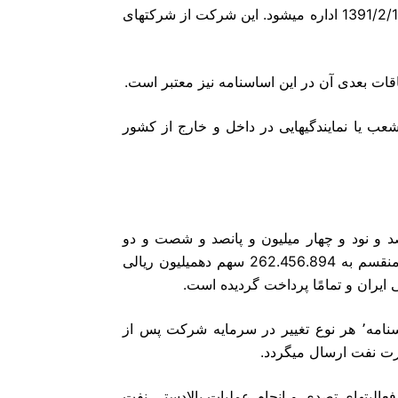
الحاقات بعدی آن و قانون وظایف و اختیارات وزارت نفت مصوب 1391/2/19 اداره میشود. این شرکت از شرکتهای
ه3ـ مرکز اصلی شرکت در تهران است. شرکت میتواند دفاتر٬ شعب یا نمایندگیهایی در داخل و خارج از کشور
صد و نود و چهار میلیون و پانصد و شصت و دو
هزار و ششصد و بیست میلیونریال (620.562.894 (میلیونریال و منقسم به 262.456.894 سهم دهمیلیون ریالی
تبصره ـ جز در موارد مذکور در مواد (42(٬) 69 (و (74 (این اساسنامه٬ هر نوع تغییر در سرمایه شرکت پس از
فعالیتهای تصدی و انجام عملیات بالادستی نفت