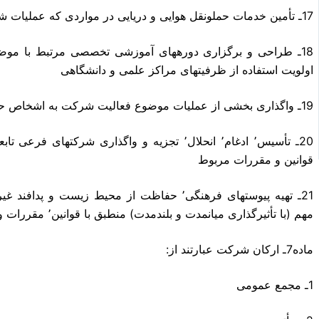
17ـ تأمین خدمات حملونقل هوایی و دریایی در مواردی که عملیات شرکت ایجاب میکند با اخذ مجوز از مراجع ذیربط
18ـ طراحی و برگزاری دورههای آموزشی تخصصی مرتبط با موض
اولویت استفاده از ظرفیتهای مراکز علمی و دانشگاهی
19ـ واگذاری بخشی از عملیات موضوع فعالیت شرکت به اشخاص حقوقی داخلی و خارجی
20ـ تأسیس٬ ادغام٬ انحلال٬ تجزیه و واگذاری شرک
قوانین و مقررات مربوط
21ـ تهیه پیوستهای فرهنگی٬ حفاظت از محیط زیست 
مهم (با تأثیرگذاری میانمدت و بلندمدت) منطبق با قوانین٬ مقررات و استانداردهای مربوط
ماده7ـ ارکان شرکت عبارتند از:
1ـ مجمع عمومی