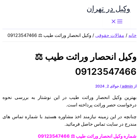
پرش
وکیل در تهران
به
محتوا
خانه
مقالات حقوقی
وکیل انحصار وراثت طیب ⚖️ 09123547466
وکیل انحصار وراثت طیب ⚖️
09123547466
از
admin
/
جولای 2, 2024
بهترین وکیل انحصار وراثت طیب در این نوشتار به بررسی نحوه
درخواست حصر وراثت پرداخته است.
چنانچه در این زمینه نیازمند اخذ مشاوره هستید با شماره تماس های
مندرج در سایت تماس حاصل فرمائید.
شماره وکیل انحصار وراثت طیب ⚖️ 09123547466