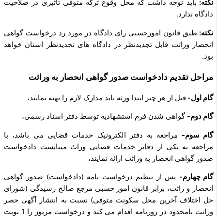
نکته:
باید توجه داشت که محل وقوع ترکه متوفی تاثیری در صلاحیت
دادگاه ندارد.
نکته:
طبق قانون امورحسبی رای دادگاه در مورد رد درخواست گواهی
انحصار وراثت قابل تجدیدنظر در دادگاه‌ های تجدیدنظر استان خواهد
بود.
مراحل تقدیم دادخواست صدور گواهی انحصار به وراثت
گام اول-
قبل از هر چیز ابتدا ورثه باید مدارک لازم را تهیه نمایند،
گام دوم-
گواهی شدن فرم استشهادیه توسط دفتر اسناد رسمی،
گام سوم-
مراجعه به دفتر الکترونیک خدمات قضایی می‌ باشد، با
مراجعه به یکی از دفاتر خدمات قضایی وراث میبایست دادخواست
صدور گواهی انحصار به وراثت ارائه نمایند،
گام چهارم-
پس از تنظیم درخواست‌ نامه (دادخواست) صدور گواهی
انحصار و راثت، برابر قانون امور حسبی مرجع صالح رسیدگی (شورای
حل اختلاف آخرین محل سکونت متوفی) نسبت به انتشار آگهی حصر
وراثت نامحدود در روزنامه اقدام می‌ کند و درخواست مزبور را 1 نوبت