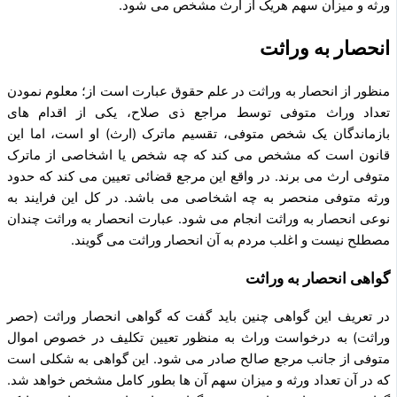
ورثه و میزان سهم هریک از ارث مشخص می ­شود.
انحصار به وراثت
منظور از انحصار به وراثت در علم حقوق عبارت است از؛ معلوم نمودن
تعداد وراث متوفی توسط مراجع ذی­ صلاح، یکی از اقدام ­های
بازماندگان یک شخص متوفی، تقسیم ماترک (ارث) او است، اما این
قانون است که مشخص می‌ کند که چه شخص یا اشخاصی از ماترک
متوفی ارث می‌ برند. در واقع این مرجع قضائی تعیین می‌ کند که حدود
ورثه متوفی منحصر به چه اشخاصی می­ باشد. در کل این فرایند به
نوعی انحصار به وراثت انجام می‌ شود. عبارت انحصار به وراثت چندان
مصطلح نیست و اغلب مردم به آن انحصار وراثت می­ گویند.
گواهی انحصار به وراثت
در تعریف این گواهی چنین باید گفت که گواهی انحصار وراثت (حصر
وراثت) به درخواست وراث به منظور تعیین تکلیف در خصوص اموال
متوفی از جانب مرجع صالح صادر می‌ شود. این گواهی به شکلی است
که در آن تعداد ورثه و میزان سهم آن ‌ها بطور کامل مشخص خواهد شد.