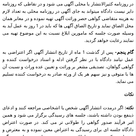
در روزنامه کثیرالانتشار یا محلی آگهی می‌ شود و در نقاطی که روزنامه
دایر نیست دادگاه میتواند به جای ‌آگهی در روزنامه محلی به تعداد لازم
به هزینه متقاضی گواهی حصر وراثت آگهی تهیه نموده و در معابر همان
محل الصاق نماید و تاریخ الصاق آگهی‌ ها که باید در 1 روز به عمل آید به
وسیله‌ صورت جلسه که مامورین ابلاغ نسبت به این موضوع تهیه‌ می‌
نمایند رعایت خواهد گردید.
گام پنجم-
پس از گذشت 1 ماه از تاریخ انتشار آگهی اگر اعتراضی به
عمل نیامد دادگاه با در نظر گرفتن ادله و اسناد درخواست کننده و
گواهی گواهان، تصدیقی مشعر بر وراثت و تعیین عده وراث و نسبت آن
ها با متوفی و نیز سهم هر یک از ورثه صادر به درخواست کننده تسلیم
می‌ نماید.
نکات
نکته:
اگر درمدت انتشار آگهی شخص یا اشخاصی مراجعه کنند و ادعای
ذی­نفع بودن داشته باشند، جلسه ­های رسیدگی برگزار می‌ شود و همین
امر فرآیند صدور گواهی را طولانی‌ تر می‌ کند. در صورت اعتراض
دادگاه جلسه‌ ای برای رسیدگی به اعتراض معین‌ نموده و به معترض و