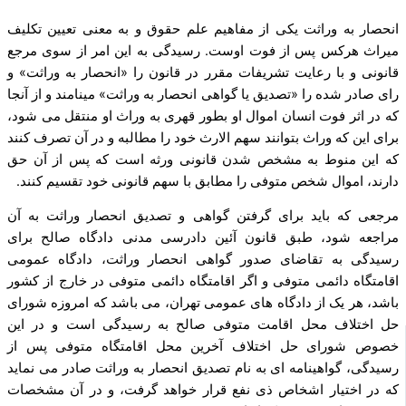
انحصار به وراثت یکی از مفاهیم علم حقوق و به معنی تعیین تکلیف
میراث هرکس پس از فوت اوست. رسیدگی به این امر از سوی مرجع
قانونی و با رعایت تشریفات مقرر در قانون را «انحصار به وراثت» و
رای صادر شده را «تصدیق یا گواهی انحصار به وراثت» مینامند و از آنجا
که در اثر فوت انسان اموال او بطور قهری به وراث او منتقل می‌ شود،
برای این­ که وراث بتوانند سهم الارث خود را مطالبه و در آن تصرف کنند
که این منوط به مشخص شدن قانونی ورثه است که پس از آن حق
دارند، اموال شخص متوفی را مطابق با سهم قانونی خود تقسیم کنند.
مرجعی که باید برای گرفتن گواهی و تصدیق انحصار وراثت به آن
مراجعه شود، طبق قانون آئین دادرسی مدنی دادگاه صالح برای
رسیدگی به تقاضای صدور گواهی انحصار وراثت، دادگاه عمومی
اقامتگاه دائمی متوفی و اگر اقامتگاه دائمی متوفی در خارج از کشور
باشد، هر یک از دادگاه ‌های عمومی تهران، می ­باشد که امروزه شورای
حل اختلاف محل اقامت متوفی صالح به رسیدگی است و در این
خصوص شورای حل اختلاف آخرین محل اقامتگاه متوفی پس از
رسیدگی، گواهینامه‌ ای به نام تصدیق انحصار به وراثت صادر می‌ نماید
که در اختیار اشخاص ذی‌ نفع قرار خواهد گرفت، و در آن مشخصات