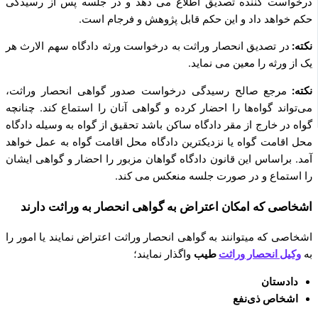
درخواست ‌کننده تصدیق اطلاع می‌ دهد و در جلسه پس از رسیدگی
حکم خواهد داد و این حکم قابل پژوهش و فرجام است‌.
نکته:
در تصدیق انحصار وراثت به درخواست ورثه دادگاه‌ سهم ­الارث هر
یک از ورثه را معین می‌ نماید.
نکته:
مرجع صالح رسیدگی درخواست صدور گواهی انحصار وراثت،
می‌تواند گواه‌ها را احضار کرده و گواهی آنان را استماع کند. چنانچه
گواه در خارج از مقر دادگاه ساکن باشد تحقیق از گواه به ‌وسیله دادگاه
محل اقامت گواه یا نزدیکترین دادگاه محل اقامت گواه به عمل خواهد
آمد. براساس این قانون دادگاه گواهان مزبور را احضار و گواهی ایشان
را استماع و در صورت جلسه منعکس می‌ کند.
اشخاصی که امکان اعتراض به گواهی انحصار به وراثت دارند
اشخاصی که میتوانند به گواهی انحصار وراثت اعتراض نمایند یا امور را
به
وکیل انحصار وراثت
طیب
واگذار نمایند؛
دادستان
اشخاص ذی‌نفع