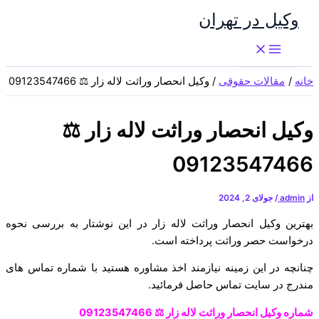
پرش
وکیل در تهران
به
محتوا
خانه
مقالات حقوقی
وکیل انحصار وراثت لاله زار ⚖️ 09123547466
وکیل انحصار وراثت لاله زار ⚖️
09123547466
از
admin
/
جولای 2, 2024
بهترین وکیل انحصار وراثت لاله زار در این نوشتار به بررسی نحوه
درخواست حصر وراثت پرداخته است.
چنانچه در این زمینه نیازمند اخذ مشاوره هستید با شماره تماس های
مندرج در سایت تماس حاصل فرمائید.
شماره وکیل انحصار وراثت لاله زار ⚖️ 09123547466