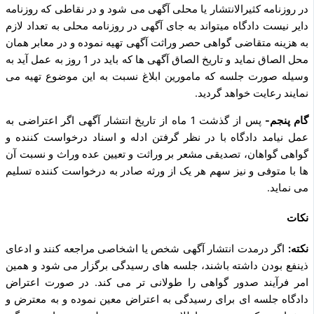
در روزنامه کثیرالانتشار یا محلی آگهی می‌ شود و در نقاطی که روزنامه
دایر نیست دادگاه میتواند به جای ‌آگهی در روزنامه محلی به تعداد لازم
به هزینه متقاضی گواهی حصر وراثت آگهی تهیه نموده و در معابر همان
محل الصاق نماید و تاریخ الصاق آگهی‌ ها که باید در 1 روز به عمل آید به
وسیله‌ صورت جلسه که مامورین ابلاغ نسبت به این موضوع تهیه‌ می‌
نمایند رعایت خواهد گردید.
گام پنجم-
پس از گذشت 1 ماه از تاریخ انتشار آگهی اگر اعتراضی به
عمل نیامد دادگاه با در نظر گرفتن ادله و اسناد درخواست کننده و
گواهی گواهان، تصدیقی مشعر بر وراثت و تعیین عده وراث و نسبت آن
ها با متوفی و نیز سهم هر یک از ورثه صادر به درخواست کننده تسلیم
می‌ نماید.
نکات
نکته:
اگر درمدت انتشار آگهی شخص یا اشخاصی مراجعه کنند و ادعای
ذی­نفع بودن داشته باشند، جلسه ­های رسیدگی برگزار می‌ شود و همین
امر فرآیند صدور گواهی را طولانی‌ تر می‌ کند. در صورت اعتراض
دادگاه جلسه‌ ای برای رسیدگی به اعتراض معین‌ نموده و به معترض و