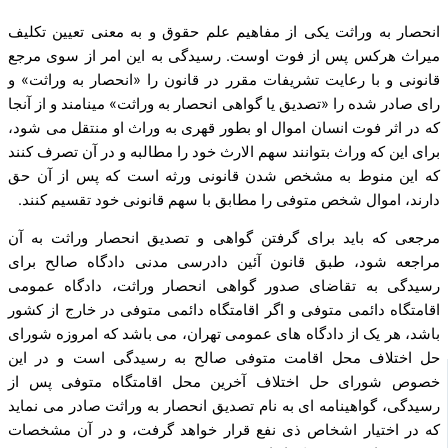
انحصار به وراثت یکی از مفاهیم علم حقوق و به معنی تعیین تکلیف
میراث هرکس پس از فوت اوست. رسیدگی به این امر از سوی مرجع
قانونی و با رعایت تشریفات مقرر در قانون را «انحصار به وراثت» و
رای صادر شده را «تصدیق یا گواهی انحصار به وراثت» مینامند و از آنجا
که در اثر فوت انسان اموال او بطور قهری به وراث او منتقل می‌ شود،
برای این­ که وراث بتوانند سهم الارث خود را مطالبه و در آن تصرف کنند
که این منوط به مشخص شدن قانونی ورثه است که پس از آن حق
دارند، اموال شخص متوفی را مطابق با سهم قانونی خود تقسیم کنند.
مرجعی که باید برای گرفتن گواهی و تصدیق انحصار وراثت به آن
مراجعه شود، طبق قانون آئین دادرسی مدنی دادگاه صالح برای
رسیدگی به تقاضای صدور گواهی انحصار وراثت، دادگاه عمومی
اقامتگاه دائمی متوفی و اگر اقامتگاه دائمی متوفی در خارج از کشور
باشد، هر یک از دادگاه ‌های عمومی تهران، می ­باشد که امروزه شورای
حل اختلاف محل اقامت متوفی صالح به رسیدگی است و در این
خصوص شورای حل اختلاف آخرین محل اقامتگاه متوفی پس از
رسیدگی، گواهینامه‌ ای به نام تصدیق انحصار به وراثت صادر می‌ نماید
که در اختیار اشخاص ذی‌ نفع قرار خواهد گرفت، و در آن مشخصات