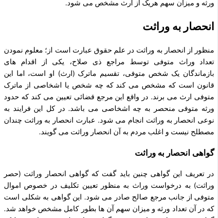
ورثه و میزان سهم هریک از ارث مشخص می ­شود.
انحصار به وراثت
منظور از انحصار به وراثت در علم حقوق عبارت است از؛ معلوم نمودن
تعداد وراث متوفی توسط مراجع ذی­ صلاح، یکی از اقدام ­های
بازماندگان یک شخص متوفی، تقسیم ماترک (ارث) او است، اما این
قانون است که مشخص می‌ کند که چه شخص یا اشخاصی از ماترک
متوفی ارث می‌ برند. در واقع این مرجع قضائی تعیین می‌ کند که حدود
ورثه متوفی منحصر به چه اشخاصی می­ باشد. در کل این فرایند به
نوعی انحصار به وراثت انجام می‌ شود. عبارت انحصار به وراثت چندان
مصطلح نیست و اغلب مردم به آن انحصار وراثت می­ گویند.
گواهی انحصار به وراثت
در تعریف این گواهی چنین باید گفت که گواهی انحصار وراثت (حصر
وراثت) به درخواست وراث به منظور تعیین تکلیف در خصوص اموال
متوفی از جانب مرجع صالح صادر می‌ شود. این گواهی به شکلی است
که در آن تعداد ورثه و میزان سهم آن ‌ها بطور کامل مشخص خواهد شد.