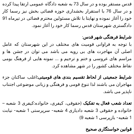
قدس مستقر بوده و در سال 73 به شعبه دادگاه عمومی ارتقا پیدا کرده
و در سال 76 با استقرار بخشداری حوزه قضائی بخش نیز رسما کار
خود را آغاز نموده و نهایتا با تلاش مسئولین محترم قضائی در تیرماه 91
دادگستری شهرستان قدس رسما کار خود را آغاز نمود.
شرایط فرهنگی شهر قدس
:
با توجه به فراوانی قومیت های مختلف در این شهرستان که عامل
اصلی آن مهاجرت های بی رویه می باشد می توان در جشن ها و
مراسم های عروسی و ختم و ترحیم و … نمونه هایی از فرهنگ بومی
نقاط مختلف کشور را در شهر مشاهده کرد.
شرایط جمعیتی از لحاظ تقسیم بندی های قومیتی:
اغلب ساکنان جزء
مهاجران می باشند لذا تنوع قومی و فرهنگی و زبانی موضوعی اجتناب
ناپذیر می باشد.
تعداد شعب فعال به تفکیک
(حقوقی، کیفری، خانواده:کیفری 3 شعبه –
خانواده و حقوقی 3 شعبه دادیاری 4 شعبه- سرپرستی 1 شعبه- نیابت
1 شعبه- بازپرسی 1 شعبه 9)
قوانین خواستگاری صحیح