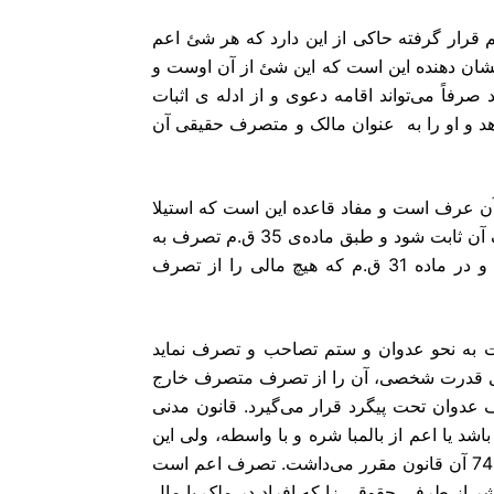
هم قرار گرفته حاکی از این دارد که هر شئ اعم
شان دهنده این است که این شئ از آن اوست و
فاً می‌تواند اقامه دعوی و از ادله ی اثبات
د و او را به عنوان مالک و متصرف حقیقی آن
 عرف است و مفاد قاعده این است که استیلا
و سلطه فرد بر شئ،مثبت مالکیت آن شخص است مگر اینکه خلاف آن ثابت شود و طبق ماده‌ی 35 ق.م تصرف به
عنوان مالکیت دلیل مالکیت است مگر اینکه خلاف آن ثابت شود. و در ماده 31 ق.م که هیچ مالی را از تصرف
 به نحو عدوان و ستم تصاحب و تصرف نماید
سیله‌ی قدرت شخصی، آن را از تصرف متصرف خارج
دوان تحت پیگرد قرار می‌گیرد. قانون مدنی
یا اعم از بالمبا شره و با واسطه، ولی این
نکته در آیین دادرسی مدنی مصوب 1318 تفسیر شده بود و ماده‌ی 745 آن قانون مقرر می‌داشت. تصرف اعم است
اشر از طرفی حقوقی زا که افراد در ملک یا مال