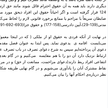
124 قرار گرفته است و اگر احیاناً حقوق این افراد ذیحق مورد
ضابطان سریعاً با مزاحم یا ممانع برخورد قانونی لازم را لحاظ می‌کنن
مدنی(139-29)،آیین دادرسی(158-177) و حقوق جزا(693-692-691-690) می‌باشند.
در نهایت از آنکه فردی به حقوق او از ملکی ( که در اینجا معمول
می‌بایست اقامه ی یدعوی نماید. پس ابتدا به عنوان فصل مقدم
دعوی آن پرداخته‌ایم سپس به شرح دعوای تصرف در باب تصرف عدوان
ارتباط نزدیک دارد آن دو را با هم مقایسه می‌کنیم و در گام بعدی
انتفاعی افراد ربط دارند(دعوای مزاحمت، ممانعت از حق) و در مرح
نقاط مشترک آنان را یادآوری می‌شویم و در گام نهایی طریقه شکا
نظر درباره‌ی احکام آنها را بیان می‌کنیم.