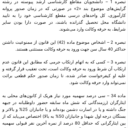
تبصره 1 – دانشجویان مقاطع کارشناسی ارشد پیوسته در رشته
گرایش‌های موضوع بند «2» در صورتی که در زمان صدور پروانه
کارآموزی، کل واحدهای درسی مقطع کارشناسی خود را به تایید
دانشگاه محل تحصیل گذرانده باشند، در صورت دارا بودن سایر
شرایط، به حرفه وکالت وارد می‌شوند.
تبصره 2 – اشخاص موضوع ماده (42) این قانون از ممنوعیت داشتن
حداکثر 40 سال سن جهت ورود به حرفه وکالت مستثنی هستند.
تبصره 3 – کسی که به اتهام ارتکاب جرمی که مطابق این قانون عدم
ارتکاب آن شرط ورود به حرفه وکالت است، تحت تعقیب قرار گرفته و
علیه او کیفرخواست صادر شده، تا زمان صدور حکم قطعی برائت
نمی‌تواند وارد حرفه وکالت شود.
‌ماده 34 – سی درصد سهمیه مورد نیاز هریک از کانون‌های محلی به
ایثارگران (‌رزمندگانی که شش ماه سابقه حضور داوطلبانه در جبهه
جنگ داشته و یا در اسارت دشمن بوده‌اند و یا جانبازان 25% و بالاتر و
بستگان درجه اول شهدا و جانبازان 50% به بالا) اختصاص می‌یابد که از
بین ایثارگرانی که حداقل 80 درصد از نمره آخرین نفر قبولی سهمیه