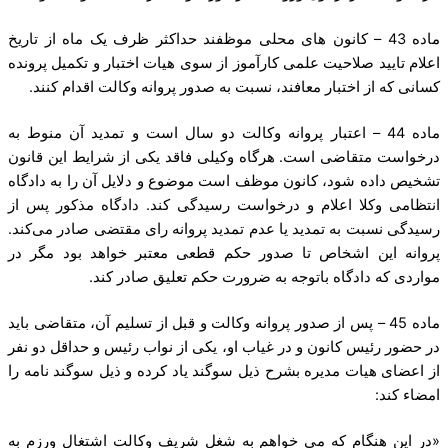
ماده 43 – کانون های محلی موظفند حداکثر ظرف یک ماه از تاریخ
اعلام تایید صلاحیت علمی کارآموز از سوی هیات اختبار و تکمیل پرونده
کسانی که از اختبار معافند، نسبت به صدور پروانه وکالت اقدام کنند.
ماده 44 – اعتبار پروانه وکالت دو سال است و تمدید آن منوط به
درخواست متقاضی است. هرگاه وکیلی فاقد یکی از شرایط این قانون
تشخیص داده شود، کانون موظف است موضوع و دلایل آن را به دادگاه
انتظامی وکلا اعلام و درخواست رسیدگی کند. دادگاه مذکور پس از
رسیدگی نسبت به تمدید یا عدم تمدید پروانه رای مقتضی صادر می‌کند.
پروانه این اشخاص تا صدور حکم قطعی معتبر خواهد بود مگر در
مواردی که دادگاه با‌توجه به ضرورت حکم تعلیق صادر کند.
ماده 45 – پس از صدور پروانه وکالت و قبل از تسلیم آن، متقاضی باید
در حضور رئیس کانون و در غیاب او، یکی از نواب رئیس و حداقل دو نفر
از اعضای هیات مدیره بشرح ذیل سوگند یاد کرده و ذیل سوگند نامه را
امضاء کند:
«در این هنگام که می خواهم به شغل شریف وکالت اشتغال ورزم به