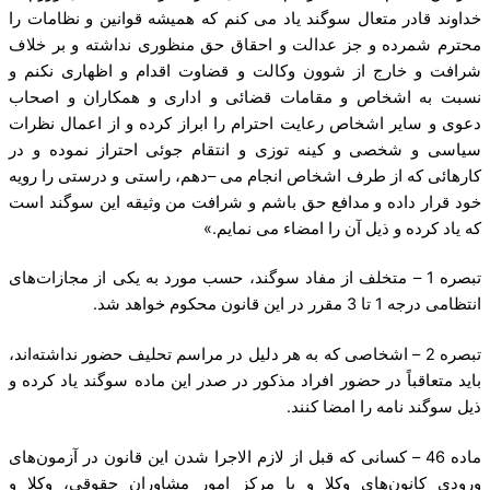
خداوند قادر متعال سوگند یاد می کنم که همیشه قوانین و نظامات را
محترم شمرده و جز عدالت و احقاق حق منظوری نداشته و بر خلاف
شرافت و خارج از شوون وکالت و قضاوت اقدام و اظهاری نکنم و
نسبت به اشخاص و مقامات قضائی و اداری و همکاران و اصحاب
دعوی و سایر اشخاص رعایت احترام را ابراز کرده و از اعمال نظرات
سیاسی و شخصی و کینه توزی و انتقام جوئی احتراز نموده و در
کارهائی که از طرف اشخاص انجام می –دهم، راستی و درستی را رویه
خود قرار داده و مدافع حق باشم و شرافت من وثیقه این سوگند است
که یاد کرده و ذیل آن را امضاء می نمایم.»
تبصره 1 – متخلف از مفاد سوگند، حسب مورد به یکی از مجازات‌های
انتظامی درجه 1 تا 3 مقرر در این قانون محکوم خواهد شد.
تبصره 2 – اشخاصی که به هر دلیل در مراسم تحلیف حضور نداشته‌اند،
باید متعاقباً در حضور افراد مذکور در صدر این ماده سوگند یاد کرده و
ذیل سوگند نامه را امضا کنند.
ماده 46 – کسانی که قبل از لازم الاجرا شدن این قانون در آزمون‌های
ورودی کانون‌های وکلا و یا مرکز امور مشاوران حقوقی، وکلا و