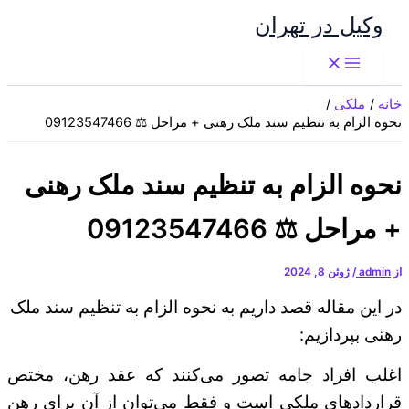
پرش
وکیل در تهران
به
محتوا
خانه
ملکی
نحوه الزام به تنظیم سند ملک رهنی + مراحل ⚖️ 09123547466
نحوه الزام به تنظیم سند ملک رهنی
+ مراحل ⚖️ 09123547466
از
admin
/
ژوئن 8, 2024
در این مقاله قصد داریم به نحوه الزام به تنظیم سند ملک
رهنی بپردازیم:
اغلب افراد جامه تصور می‌کنند که عقد رهن، مختص
قراردادهای ملکی است و فقط می‌توان از آن برای رهن