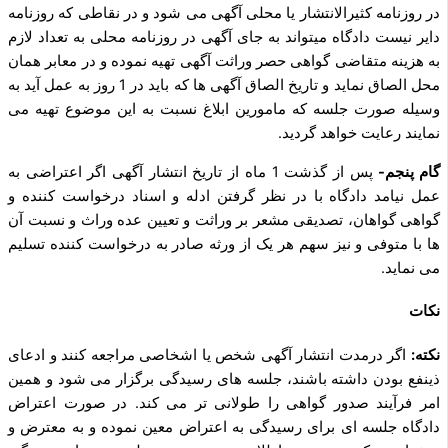
در روزنامه کثیرالانتشار یا محلی آگهی می‌ شود و در نقاطی که روزنامه
دایر نیست دادگاه میتواند به جای ‌آگهی در روزنامه محلی به تعداد لازم
به هزینه متقاضی گواهی حصر وراثت آگهی تهیه نموده و در معابر همان
محل الصاق نماید و تاریخ الصاق آگهی‌ ها که باید در 1 روز به عمل آید به
وسیله‌ صورت جلسه که مامورین ابلاغ نسبت به این موضوع تهیه‌ می‌
نمایند رعایت خواهد گردید.
گام پنجم-
پس از گذشت 1 ماه از تاریخ انتشار آگهی اگر اعتراضی به
عمل نیامد دادگاه با در نظر گرفتن ادله و اسناد درخواست کننده و
گواهی گواهان، تصدیقی مشعر بر وراثت و تعیین عده وراث و نسبت آن
ها با متوفی و نیز سهم هر یک از ورثه صادر به درخواست کننده تسلیم
می‌ نماید.
نکات
نکته:
اگر درمدت انتشار آگهی شخص یا اشخاصی مراجعه کنند و ادعای
ذی­نفع بودن داشته باشند، جلسه ­های رسیدگی برگزار می‌ شود و همین
امر فرآیند صدور گواهی را طولانی‌ تر می‌ کند. در صورت اعتراض
دادگاه جلسه‌ ای برای رسیدگی به اعتراض معین‌ نموده و به معترض و