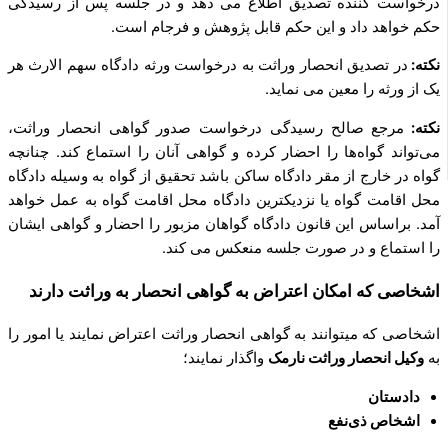
درخواست ‌کننده تصدیق اطلاع می‌ دهد و در جلسه پس از رسیدگی
حکم خواهد داد و این حکم قابل پژوهش و فرجام است‌.
نکته:
در تصدیق انحصار وراثت به درخواست ورثه دادگاه‌ سهم ­الارث هر
یک از ورثه را معین می‌ نماید.
نکته:
مرجع صالح رسیدگی درخواست صدور گواهی انحصار وراثت،
می‌تواند گواه‌ها را احضار کرده و گواهی آنان را استماع کند. چنانچه
گواه در خارج از مقر دادگاه ساکن باشد تحقیق از گواه به ‌وسیله دادگاه
محل اقامت گواه یا نزدیکترین دادگاه محل اقامت گواه به عمل خواهد
آمد. براساس این قانون دادگاه گواهان مزبور را احضار و گواهی ایشان
را استماع و در صورت جلسه منعکس می‌ کند.
اشخاصی که امکان اعتراض به گواهی انحصار به وراثت دارند
اشخاصی که میتوانند به گواهی انحصار وراثت اعتراض نمایند یا امور را
به
وکیل انحصار وراثت نارمک
واگذار نمایند؛
دادستان
اشخاص ذی‌نفع