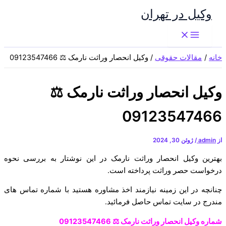
پرش
وکیل در تهران
به
محتوا
خانه
مقالات حقوقی
وکیل انحصار وراثت نارمک ⚖️ 09123547466
وکیل انحصار وراثت نارمک ⚖️
09123547466
از
admin
/
ژوئن 30, 2024
بهترین وکیل انحصار وراثت نارمک در این نوشتار به بررسی نحوه
درخواست حصر وراثت پرداخته است.
چنانچه در این زمینه نیازمند اخذ مشاوره هستید با شماره تماس های
مندرج در سایت تماس حاصل فرمائید.
شماره وکیل انحصار وراثت نارمک ⚖️ 09123547466