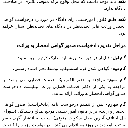
نکته:
باید توجه داشت که محل وقوع ترکه متوفی تاثیری در صلاحیت
دادگاه ندارد.
نکته:
طبق قانون امورحسبی رای دادگاه در مورد رد درخواست گواهی
انحصار وراثت قابل تجدیدنظر در دادگاه‌ های تجدیدنظر استان خواهد
بود.
مراحل تقدیم دادخواست صدور گواهی انحصار به وراثت
گام اول-
قبل از هر چیز ابتدا ورثه باید مدارک لازم را تهیه نمایند،
گام دوم-
گواهی شدن فرم استشهادیه توسط دفتر اسناد رسمی،
گام سوم-
مراجعه به دفتر الکترونیک خدمات قضایی می‌ باشد، با
مراجعه به یکی از دفاتر خدمات قضایی وراث میبایست دادخواست
صدور گواهی انحصار به وراثت ارائه نمایند،
گام چهارم-
پس از تنظیم درخواست‌ نامه (دادخواست) صدور گواهی
انحصار و راثت، برابر قانون امور حسبی مرجع صالح رسیدگی (شورای
حل اختلاف آخرین محل سکونت متوفی) نسبت به انتشار آگهی حصر
وراثت نامحدود در روزنامه اقدام می‌ کند و درخواست مزبور را 1 نوبت