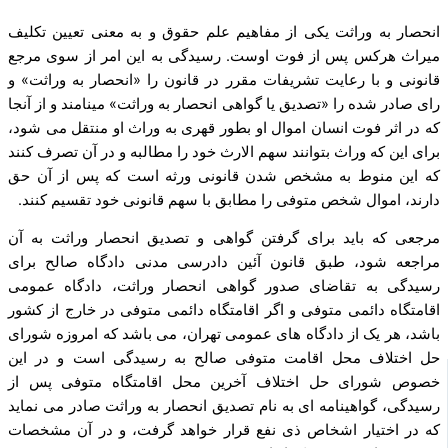
انحصار به وراثت یکی از مفاهیم علم حقوق و به معنی تعیین تکلیف
میراث هرکس پس از فوت اوست. رسیدگی به این امر از سوی مرجع
قانونی و با رعایت تشریفات مقرر در قانون را «انحصار به وراثت» و
رای صادر شده را «تصدیق یا گواهی انحصار به وراثت» مینامند و از آنجا
که در اثر فوت انسان اموال او بطور قهری به وراث او منتقل می‌ شود،
برای این­ که وراث بتوانند سهم الارث خود را مطالبه و در آن تصرف کنند
که این منوط به مشخص شدن قانونی ورثه است که پس از آن حق
دارند، اموال شخص متوفی را مطابق با سهم قانونی خود تقسیم کنند.
مرجعی که باید برای گرفتن گواهی و تصدیق انحصار وراثت به آن
مراجعه شود، طبق قانون آئین دادرسی مدنی دادگاه صالح برای
رسیدگی به تقاضای صدور گواهی انحصار وراثت، دادگاه عمومی
اقامتگاه دائمی متوفی و اگر اقامتگاه دائمی متوفی در خارج از کشور
باشد، هر یک از دادگاه ‌های عمومی تهران، می ­باشد که امروزه شورای
حل اختلاف محل اقامت متوفی صالح به رسیدگی است و در این
خصوص شورای حل اختلاف آخرین محل اقامتگاه متوفی پس از
رسیدگی، گواهینامه‌ ای به نام تصدیق انحصار به وراثت صادر می‌ نماید
که در اختیار اشخاص ذی‌ نفع قرار خواهد گرفت، و در آن مشخصات