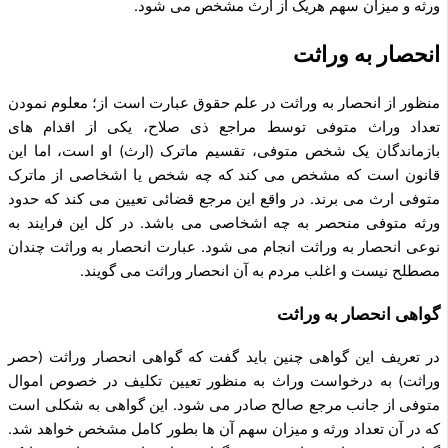
ورثه و میزان سهم هریک از ارث مشخص می ­شود.
انحصار به وراثت
منظور از انحصار به وراثت در علم حقوق عبارت است از؛ معلوم نمودن
تعداد وراث متوفی توسط مراجع ذی­ صلاح، یکی از اقدام ­های
بازماندگان یک شخص متوفی، تقسیم ماترک (ارث) او است، اما این
قانون است که مشخص می‌ کند که چه شخص یا اشخاصی از ماترک
متوفی ارث می‌ برند. در واقع این مرجع قضائی تعیین می‌ کند که حدود
ورثه متوفی منحصر به چه اشخاصی می­ باشد. در کل این فرایند به
نوعی انحصار به وراثت انجام می‌ شود. عبارت انحصار به وراثت چندان
مصطلح نیست و اغلب مردم به آن انحصار وراثت می­ گویند.
گواهی انحصار به وراثت
در تعریف این گواهی چنین باید گفت که گواهی انحصار وراثت (حصر
وراثت) به درخواست وراث به منظور تعیین تکلیف در خصوص اموال
متوفی از جانب مرجع صالح صادر می‌ شود. این گواهی به شکلی است
که در آن تعداد ورثه و میزان سهم آن ‌ها بطور کامل مشخص خواهد شد.