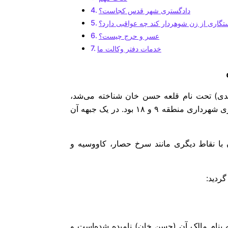
دادگستری شهر قدس کجاست؟
تگاری از زن شوهردار کند چه عواقبی دارد؟
عسر و حرج چیست؟
خدمات دفتر وکالت ما
بل از تاسیس شهرداری در سال ۱۳۶۸ (خورشیدی) تحت نام قلعه حسن خان شناخته می‌شد،
روستایی کوچک و قلعه مانند در حاشیه جنوب غربی تهران و همجواری شهرداری منطقه ۹ و ۱۸ بود. در یک جبهه آن
ن با نقاط دیگری مانند سرخ حصار، کاووسیه و
گردید:
 بنام مالک آن (حسن خان) نامیده شده‌است و