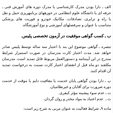
الف ـ دارا بودن مدرک کارشناسی یا مدرک دوره های آموزش فنی ـ
حرفه ای یا دانشگاه علوم انتظامی در حوزه­های برنامه­ریزی حمل و نقل
یا راه و ترابری، تصادفات، مکانیک خودرو و فوریت های پزشکی
متناسب با عنوان و سرفصل­های آموزشی و نوع آموزشگاه.
ب ـ کسب گواهی موفقیت در آزمون تخصصی پلیس.
تبصره ـ گواهی موضوع این بند با اعتبار سه ساله توسط پلیس صادر
خواهد شد. مدت اعتبار کارت مدرسان در صورت استمرار شرایط
مندرج در این آیین­نامه و دستورالعمل مربوط قابل تمدید است. مدرسان
مکلفند دو ماه قبل از انقضای اعتبار کارت نسبت به درخواست تمدید
آن اقدام کنند.
پ ـ دارا بودن گواهی پایان خدمت یا معافیت دایم یا موقت از خدمت
دوره ضرورت برای آقایان و غیرنظامیان.
ت ـ عدم سوء پیشینه مؤثر کیفری.
ث ـ عدم اعتیاد به مواد مخدر و روان گردان.
ماده ۹ـ شرایط فعالیت به عنوان مربی به شرح زیر است:­