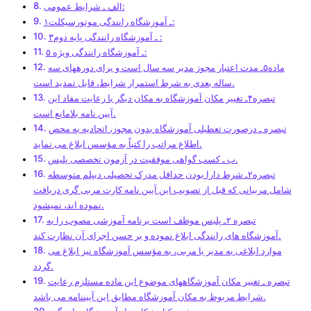
الف ـ شرایط عمومی:
۱ـ آموزشگاه رانندگی موتورسیکلت:
۳ـ آموزشگاه رانندگی پایه دوم :
۵ ـ آموزشگاه رانندگی ویژه:
ماده۵ـ مدت اعتبار مجوز مدیر سه سال است و برای دوره­های سه
ساله بعدی به شرط استمرار شرایط، قابل تمدید است.
تبصره۴ـ تغییر مکان آموزشگاه به مکان دیگر با رعایت مفاد این
آیین ­نامه بلامانع است.
تبصره ـ درصورت تعطیلی آموزشگاه بدون مجوز، اتحادیه به محض
اطلاع مراتب را کتباً به مؤسس ابلاغ می نماید.
ب ـ کسب گواهی موفقیت در آزمون تخصصی پلیس.
تبصره۲ـ شرط دارا بودن حداقل مدرک تحصیلی دیپلم متوسطه
شامل مربیانی که قبل از تصویب این آیین ­نامه کارت مربی گری دریافت
نموده ­اند، نمی­شود.
تبصره ۲ـ پلیس موظف است برنامه آموزشی مصوب را به
آموزشگاه های رانندگی ابلاغ نموده و بر حسن اجرای آن نظارت کند.
موارد ابلاغی به مدیر یا مربی، به مؤسس آموزشگاه نیز ابلاغ می
گردد.
تبصره ـ تغییر مکان آموزشگاه­های موضوع این ماده مستلزم رعایت
شرایط مربوط به مکان آموزشگاه مطابق این آیین­نامه می باشد.