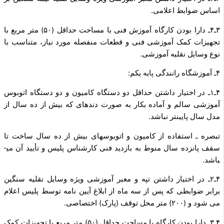
اساس ضوابط اعلامی.
۳ـ۴ـ دارا بودن کارگاه آموزش فنی با مساحت حداقل (۵۰) متر مربع با
تجهیزات کمک آموزشی فنی و قطعات منفصله مورد نیاز، متناسب با
نوع وسایل نقلیه آموزشی.
۴ـ آموزشگاه رانندگی پایه یکم:
۴ـ۱ـ در اختیار داشتن حداقل دو دستگاه کامیون و دو دستگاه اتوبوس
آموزشی سالم و آماده بکار به صورت دنده­ای که بیش از ده سال از
مدل سال پایین­تر نباشد.
تبصره ـ استفاده از کامیون و اتوبوس­های بیش از ده سال ساخت تا
سقف پانزده سال منوط به بازدید فنی کارشناس پلیس و تأیید آن می­
باشد.
۴ـ۲ـ در اختیار داشتن تپه و معبر آموزشی ویژه وسایل نقلیه سنگین
برابر ضوابطی که پس از سه ماه از ابلاغ آیین نامه توسط پلیس اعلام
می شود و (۲۰۰) متر محل توقف (پارک) اختصاصی.
۴ـ۳ـ دارا بودن کارگاه با مساحت حداقل (۵۰) متر مربع با تجهیزات کمک