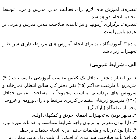
تبصره۱ـ آموزش های لازم برای فعالیت مدیر، مدرس و مربی توسط
اتحادیه انجام خواهد شد.
تبصره۲ـ برگزاری آزمون­ها و نیز تأییدیه صلاحیت مدیر، مدرس و مربی بر
عهده پلیس است.
ماده ۳ـ آموزشگاه باید برای انجام آموزش های مربوط، دارای شرایط و
تجهیزات زیر باشد:
الف ـ شرایط عمومی:
۱ـ در اختیار داشتن حداقل یک کلاس مناسب آموزشی با مساحت (۴۰)
مترمربع با ظرفیت حداکثر (۲۵) نفر، دفتر کار، سالن انتظار، نمازخانه و
سرویس های بهداشتی مناسب مجموعاً به مساحت اعیانی حداقل
(۱۳۰) مترمربع زیربنای مفید در کاربری مرتبط و دارای ورودی و خروجی
مجزا از توقفگاه (پارکینگ).
۲ـ مجهز بودن به تجهیزات اطفای حریق و کمک­های اولیه.
۳ـ دارا بودن مدرس و مربیان واجد شرایط متناسب با خدمات مورد نیاز.
۴ـ دارا بودن رایانه و ملحقات جانبی برای انجام خدمات بر خط.
۵ ـ اخذ تأیید صلاحیت شدآمدی (ترافیکی) از پلیس با رعایت موارد زیر: