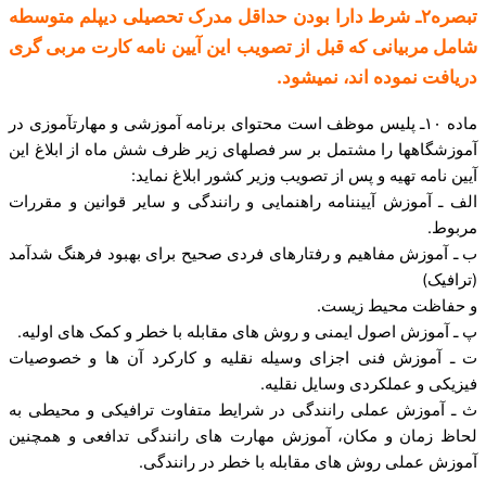
تبصره۲ـ شرط دارا بودن حداقل مدرک تحصیلی دیپلم متوسطه
شامل مربیانی که قبل از تصویب این آیین ­نامه کارت مربی گری
دریافت نموده ­اند، نمی­شود.
ماده ۱۰ـ پلیس موظف است محتوای برنامه آموزشی و مهارت­آموزی در
آموزشگاه­ها را مشتمل بر سر فصل­های زیر ظرف شش ماه از ابلاغ این
آیین نامه تهیه و پس از تصویب وزیر کشور ابلاغ نماید:
الف ـ آموزش آیین­نامه راهنمایی و رانندگی و سایر قوانین و مقررات
مربوط.
ب ـ آموزش مفاهیم و رفتارهای فردی صحیح برای بهبود فرهنگ شدآمد
(ترافیک)
و حفاظت محیط زیست.
پ ـ آموزش اصول ایمنی و روش های مقابله با خطر و کمک های اولیه.
ت ـ آموزش فنی اجزای وسیله نقلیه و کارکرد آن ها و خصوصیات
فیزیکی و عملکردی وسایل نقلیه.
ث ـ آموزش عملی رانندگی در شرایط متفاوت ترافیکی و محیطی به
لحاظ زمان و مکان، آموزش مهارت های رانندگی تدافعی و همچنین
آموزش عملی روش های مقابله با خطر در رانندگی.