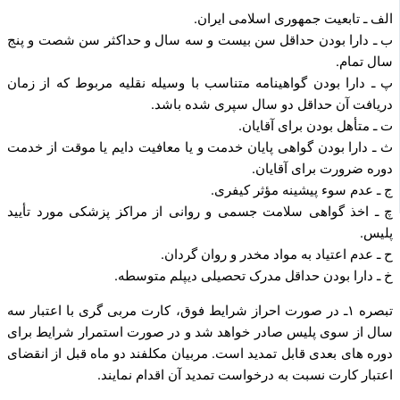
الف ـ تابعیت جمهوری اسلامی ایران.
ب ـ دارا بودن حداقل سن بیست و سه سال و حداکثر سن شصت و پنج
سال تمام.
پ ـ دارا بودن گواهینامه متناسب با وسیله نقلیه مربوط که از زمان
دریافت آن حداقل دو سال سپری شده باشد.
ت ـ متأهل بودن برای آقایان.
ث ـ دارا بودن گواهی پایان خدمت و یا معافیت دایم یا موقت از خدمت
دوره ضرورت برای آقایان.
ج ـ عدم سوء پیشینه مؤثر کیفری.
چ ـ اخذ گواهی سلامت جسمی و روانی از مراکز پزشکی مورد تأیید
پلیس.
ح ـ عدم اعتیاد به مواد مخدر و روان گردان.
خ ـ دارا بودن حداقل مدرک تحصیلی دیپلم متوسطه.
تبصره ۱ـ در صورت احراز شرایط فوق، کارت مربی گری با اعتبار سه
سال از سوی پلیس صادر خواهد شد و در صورت استمرار شرایط برای
دوره های بعدی قابل تمدید است. مربیان مکلفند دو ماه قبل از انقضای
اعتبار کارت نسبت به درخواست تمدید آن اقدام نمایند.