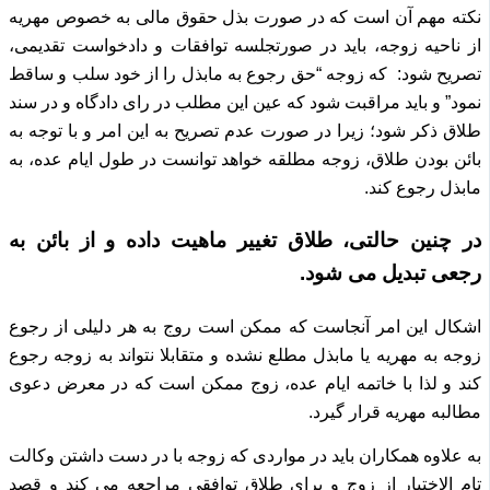
نکته مهم آن است که در صورت بذل حقوق مالی به خصوص مهریه
از ناحیه زوجه، باید در صورتجلسه توافقات و دادخواست تقدیمی،
تصریح شود:
که زوجه “حق رجوع به مابذل را از خود سلب و ساقط
نمود” و باید مراقبت شود که عین این مطلب در رای دادگاه و در سند
طلاق ذکر شود؛
زیرا در صورت عدم تصریح به این امر و با توجه به
بائن بودن طلاق، زوجه مطلقه خواهد توانست در طول ایام عده، به
مابذل رجوع کند.
در چنین حالتی، طلاق تغییر ماهیت داده و از بائن به
رجعی تبدیل می شود.
اشکال این امر آنجاست که ممکن است روج به هر دلیلی از رجوع
زوجه به مهریه یا مابذل مطلع نشده و متقابلا نتواند به زوجه رجوع
کند و لذا با خاتمه ایام عده، زوج ممکن است که در معرض دعوی
مطالبه مهریه قرار گیرد.
به علاوه همکاران باید در مواردی که زوجه با در دست داشتن وکالت
تام الاختیار از زوج و برای طلاق توافقی مراجعه می کند و قصد