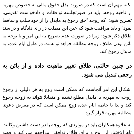
نکته مهم آن است که در صورت بذل حقوق مالی به خصوص مهریه
از ناحیه زوجه، باید در صورتجلسه توافقات و دادخواست تقدیمی،
تصریح شود:
که زوجه “حق رجوع به مابذل را از خود سلب و ساقط
نمود” و باید مراقبت شود که عین این مطلب در رای دادگاه و در سند
طلاق ذکر شود؛
زیرا در صورت عدم تصریح به این امر و با توجه به
بائن بودن طلاق، زوجه مطلقه خواهد توانست در طول ایام عده، به
مابذل رجوع کند.
در چنین حالتی، طلاق تغییر ماهیت داده و از بائن به
رجعی تبدیل می شود.
اشکال این امر آنجاست که ممکن است روج به هر دلیلی از رجوع
زوجه به مهریه یا مابذل مطلع نشده و متقابلا نتواند به زوجه رجوع
کند و لذا با خاتمه ایام عده، زوج ممکن است که در معرض دعوی
مطالبه مهریه قرار گیرد.
به علاوه همکاران باید در مواردی که زوجه با در دست داشتن وکالت
تام الاختیار از زوج و برای طلاق توافقی مراجعه می کند و قصد