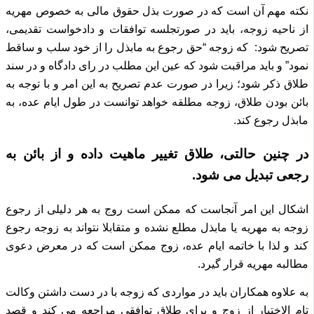
نکته مهم آن است که در صورت بذل حقوق مالی به خصوص مهریه
از ناحیه زوجه، باید در صورتجلسه توافقات و دادخواست تقدیمی،
تصریح شود:
که زوجه “حق رجوع به مابذل را از خود سلب و ساقط
نمود” و باید مراقبت شود که عین این مطلب در رای دادگاه و در سند
طلاق ذکر شود؛
زیرا در صورت عدم تصریح به این امر و با توجه به
بائن بودن طلاق، زوجه مطلقه خواهد توانست در طول ایام عده، به
مابذل رجوع کند.
در چنین حالتی، طلاق تغییر ماهیت داده و از بائن به
رجعی تبدیل می شود.
اشکال این امر آنجاست که ممکن است روج به هر دلیلی از رجوع
زوجه به مهریه یا مابذل مطلع نشده و متقابلا نتواند به زوجه رجوع
کند و لذا با خاتمه ایام عده، زوج ممکن است که در معرض دعوی
مطالبه مهریه قرار گیرد.
به علاوه همکاران باید در مواردی که زوجه با در دست داشتن وکالت
تام الاختیار از زوج و برای طلاق توافقی مراجعه می کند و قصد