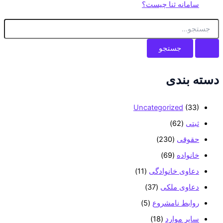
سامانه ثنا چیست؟
ج
س
ت
ج
و
ب
دسته بندی
ر
ا
ی
Uncategorized
(33)
:
ثبتی
(62)
حقوقی
(230)
خانواده
(69)
دعاوی خانوادگی
(11)
دعاوی ملکی
(37)
روابط نامشروع
(5)
سایر موارد
(18)