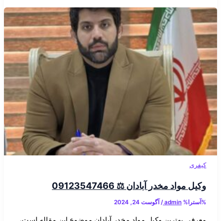
کیفری
وکیل مواد مخدر آبادان ⚖️ 09123547466
%آسترا%
admin
/
آگوست 24, 2024
معرفی بهترین وکیل مواد مخدر آبادان موضوع این مقاله است،