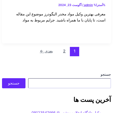
%آسترا%
admin
/
آگوست 23, 2024
معرفی بهترین وکیل مواد مخدر الیگودرز موضوع این مقاله
است، تا پایان با ما همراه باشید. جرایم مربوط به مواد
1
2
بعدی
←
جستجو
جستجو
آخرین پست ها
وکیل دادگاه انقلاب بوشهر ⚖️ 09123547466