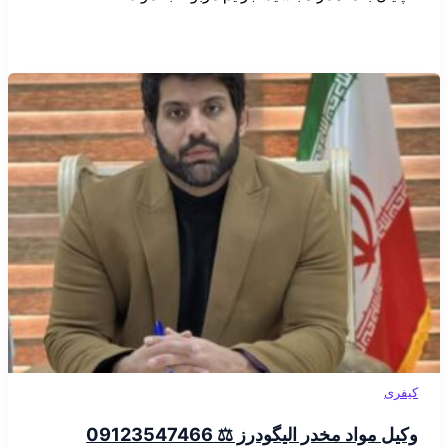
کیفری
وکیل مواد مخدر الیگودرز ⚖️ 09123547466