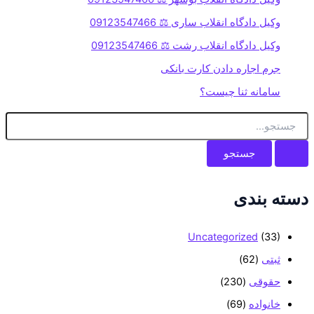
وکیل دادگاه انقلاب ساری ⚖️ 09123547466
وکیل دادگاه انقلاب رشت ⚖️ 09123547466
جرم اجاره دادن کارت بانکی
سامانه ثنا چیست؟
ج
س
ت
ج
و
ب
دسته بندی
ر
ا
ی
Uncategorized
(33)
:
ثبتی
(62)
حقوقی
(230)
خانواده
(69)