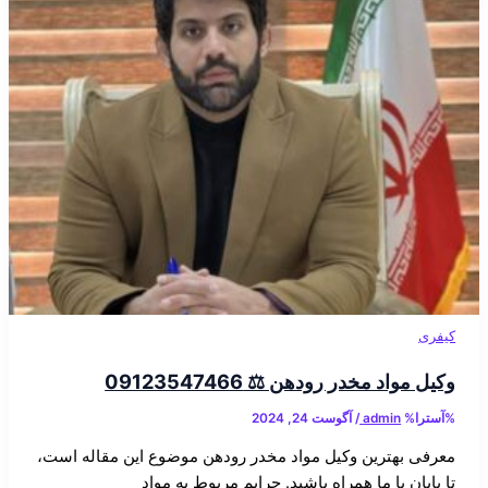
کیفری
وکیل مواد مخدر رودهن ⚖️ 09123547466
%آسترا%
admin
/
آگوست 24, 2024
معرفی بهترین وکیل مواد مخدر رودهن موضوع این مقاله است،
تا پایان با ما همراه باشید. جرایم مربوط به مواد