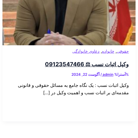
,
,
حقوقی
خانواده
دعاوی خانوادگی
وکیل اثبات نسب ⚖️ 09123547466
%آسترا%
admin
/
آگوست 22, 2024
وکیل اثبات نسب : یک نگاه جامع به مسائل حقوقی و قانونی
مقدمه‌ای بر اثبات نسب و اهمیت وکیل در […]