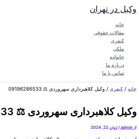
پرش
وکیل در تهران
به
محتوا
خانه
مقالات حقوقی
کیفری
ملکی
خانواده
درباره ما
تماس با ما
خانه
کیفری
وکیل‌ کلاهبرداری سهروردی ⚖️ 09196286533
وکیل‌ کلاهبرداری سهروردی ⚖️ 09196286533
از
admin
/
ژوئن 22, 2024
امروز، با توجه به اهمیت و جدیت مسئله کلاهبرداری در محله سهرو