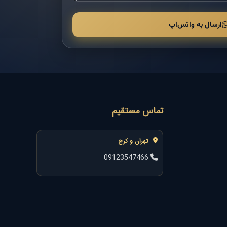
ارسال به واتس‌اپ
تماس مستقیم
تهران و کرج
09123547466