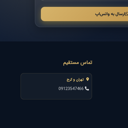
ارسال به واتس‌اپ
تماس مستقیم
تهران و کرج
09123547466